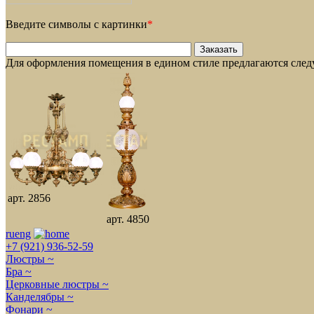
Введите символы с картинки
*
Для оформления помещения в едином стиле предлагаются сле
арт. 2856
арт. 4850
ru
eng
+7 (921) 936-52-59
Люстры ~
Бра ~
Церковные люстры ~
Канделябры ~
Фонари ~