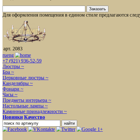
Для оформления помещения в едином стиле предлагаются сле
арт. 2083
ru
eng
+7 (921) 936-52-59
Люстры ~
Бра ~
Церковные люстры ~
Канделябры ~
Фонари ~
Часы ~
Предметы интерьера ~
Настольные лампы ~
Каминные принадлежности ~
Новинки
Качество