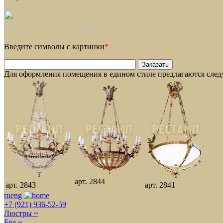
Введите символы с картинки
*
Для оформления помещения в едином стиле предлагаются сле
арт. 2844
арт. 2843
арт. 2841
ru
eng
+7 (921) 936-52-59
Люстры ~
Бра ~