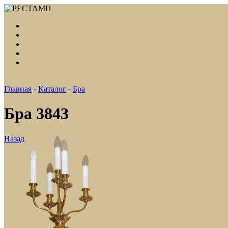
Главная
-
Каталог
-
Бра
Бра 3843
Назад