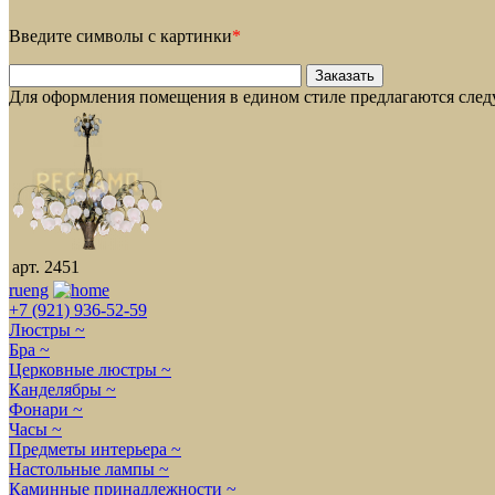
Введите символы с картинки
*
Для оформления помещения в едином стиле предлагаются сле
арт. 2451
ru
eng
+7 (921) 936-52-59
Люстры ~
Бра ~
Церковные люстры ~
Канделябры ~
Фонари ~
Часы ~
Предметы интерьера ~
Настольные лампы ~
Каминные принадлежности ~