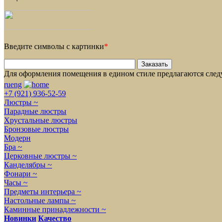
Введите символы с картинки
*
Для оформления помещения в едином стиле предлагаются сле
ru
eng
+7 (921) 936-52-59
Люстры ~
Парадные люстры
Хрустальные люстры
Бронзовые люстры
Модерн
Бра ~
Церковные люстры ~
Канделябры ~
Фонари ~
Часы ~
Предметы интерьера ~
Настольные лампы ~
Каминные принадлежности ~
Новинки
Качество