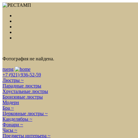
Фотография не найдена.
ru
eng
+7 (921) 936-52-59
Люстры ~
Парадные люстры
Хрустальные люстры
Бронзовые люстры
Модерн
Бра ~
Церковные люстры ~
Канделябры ~
Фонари ~
Часы ~
Предметы интерьера ~