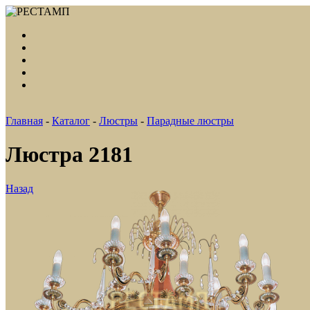
Главная
-
Каталог
-
Люстры
-
Парадные люстры
Люстра 2181
Назад