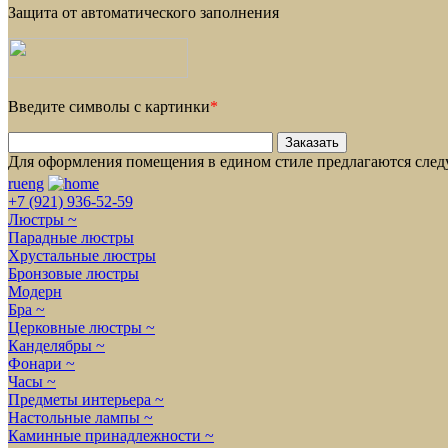
Защита от автоматического заполнения
Введите символы с картинки
*
Для оформления помещения в едином стиле предлагаются сле
ru
eng
+7 (921) 936-52-59
Люстры ~
Парадные люстры
Хрустальные люстры
Бронзовые люстры
Модерн
Бра ~
Церковные люстры ~
Канделябры ~
Фонари ~
Часы ~
Предметы интерьера ~
Настольные лампы ~
Каминные принадлежности ~