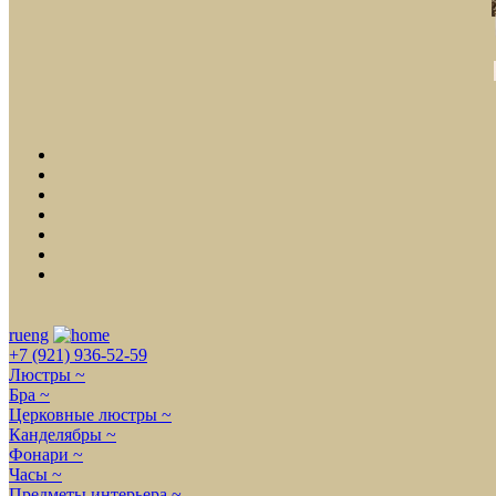
ru
eng
+7 (921) 936-52-59
Люстры ~
Бра ~
Церковные люстры ~
Канделябры ~
Фонари ~
Часы ~
Предметы интерьера ~