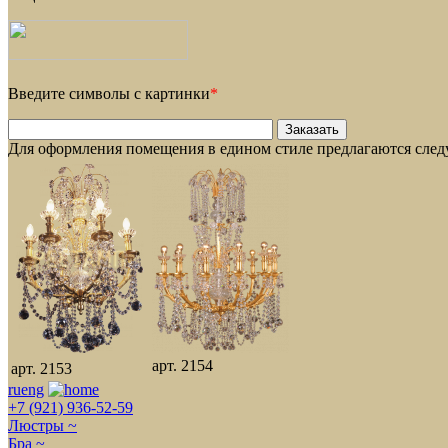
Введите символы с картинки
*
Для оформления помещения в едином стиле предлагаются сле
арт. 2154
арт. 2153
ru
eng
+7 (921) 936-52-59
Люстры ~
Бра ~