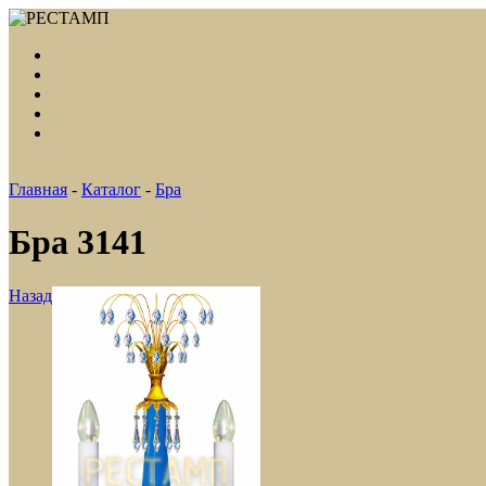
Главная
-
Каталог
-
Бра
Бра 3141
Назад