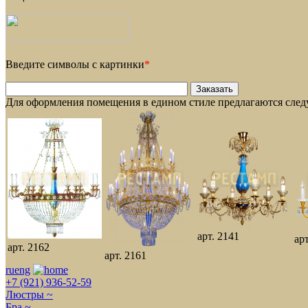
Введите символы с картинки
*
Для оформления помещения в едином стиле предлагаются сле
арт. 2141
ар
арт. 2162
арт. 2161
ru
eng
+7 (921) 936-52-59
Люстры ~
Бра ~