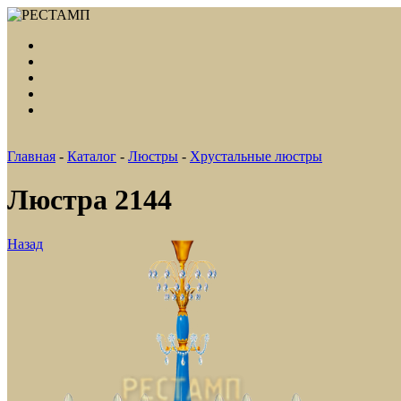
Главная
-
Каталог
-
Люстры
-
Хрустальные люстры
Люстра 2144
Назад