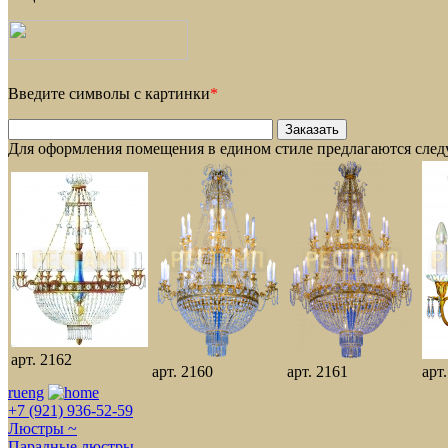
Введите символы с картинки
*
Для оформления помещения в едином стиле предлагаются сле
арт. 2162
арт. 2160
арт. 2161
арт
ru
eng
+7 (921) 936-52-59
Люстры ~
Парадные люстры